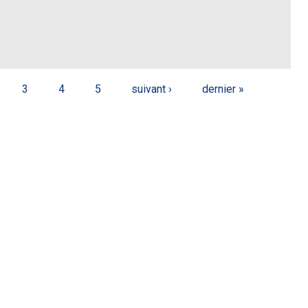
3
4
5
suivant ›
dernier »